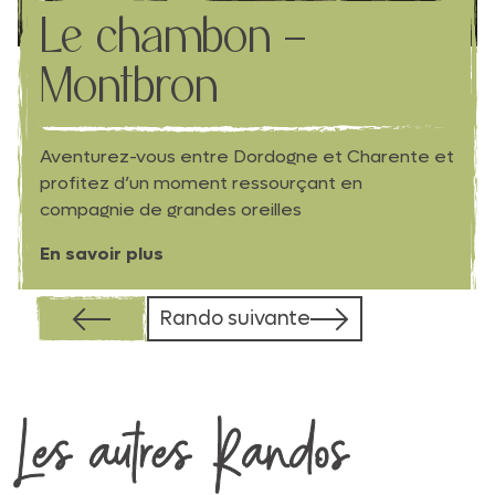
10h
36 km
Le chambon –
Montbron
Aventurez-vous entre Dordogne et Charente et
profitez d’un moment ressourçant en
compagnie de grandes oreilles
En savoir plus
Rando suivante
Les autres Randos