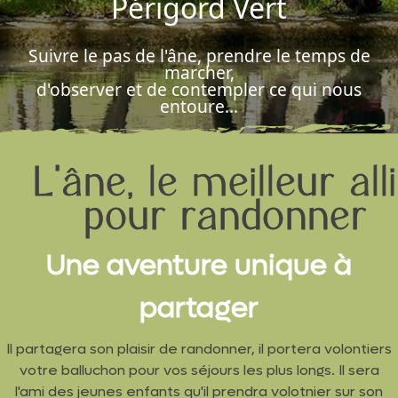
Périgord Vert
Suivre le pas de l'âne, prendre le temps de
marcher,
d'observer et de contempler ce qui nous
entoure...
L'âne, le meilleur all
pour randonner
Une aventure unique à
partager
Il partagera son plaisir de randonner, il portera volontiers
votre balluchon pour vos séjours les plus longs. Il sera
l'ami des jeunes enfants qu'il prendra volotnier sur son